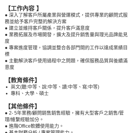
【工作內容 】
● 深入了解客戶所屬產業與營運模式，提供專業的顧問式服
務並給予客戶完整的解決方案
● 建立並維持客戶關係，提升客戶滿意度
● 業務拓展及市場開發，擴大及提升銷售量與理光品牌能見
度
● 專案進度管理，協調並整合各部門間的工作以達成業績目
標
● 主動解決客戶使用過程中之問題，確保服務品質與後續滿
意度
【教育條件】
英文
(
聽:中等
、
說:中等
、
讀:中等
、
寫:中等
)
專科、大學、碩士
【其他條件】
● 2- 5年業務/顧問銷售銷售經驗，擁有大型客戶之銷售/管
理/維繫經驗加分。
● 進階Office軟體使用能力。
● 基本財務分析 / 專案管理能力。